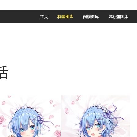
主页
枕套图库
倒模图库
鼠标垫图库
活